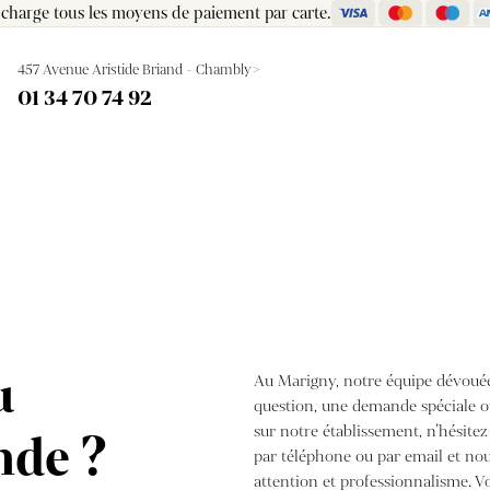
 charge tous les moyens de paiement par carte.
457 Avenue Aristide Briand - Chambly>
01 34 70 74 92
u
Au Marigny, notre équipe dévouée
question, une demande spéciale o
sur notre établissement, n’hésite
nde ?
par téléphone ou par email et no
attention et professionnalisme. Vo