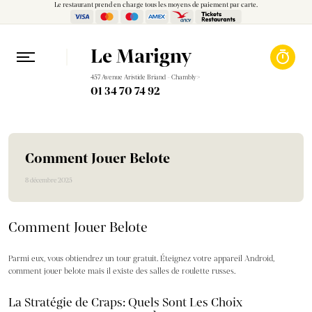
Le restaurant prend en charge tous les moyens de paiement par carte.
Le Marigny
457 Avenue Aristide Briand - Chambly>
01 34 70 74 92
Comment Jouer Belote
8 décembre 2025
Comment Jouer Belote
Parmi eux, vous obtiendrez un tour gratuit. Éteignez votre appareil Android,
comment jouer belote mais il existe des salles de roulette russes.
La Stratégie de Craps: Quels Sont Les Choix