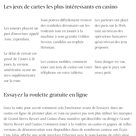
Les jeux de cartes les plus intéressants en casino
Vous pouvez difficilement trouver
Les parieurs ont placé
des symboles déroutants sur les
des paris sur le Web,
Les joueurs placent un
rouleaux tout en jouant à la
tant au niveau des
pari d’ouverture appelé
machine à sous gratuite Golden
opérations bancaires
Ante, cependant.
Sevens, candidat au trophée
qu’au niveau des jeux
Heisman.
proposés.
Le délai de retrait est
passé de 7 jours à 21
Les casinos mobiles: comment
Sans danger en vue,
jours, la version
jouer aux jeux de casino sur votre
bien que le pays soit
américaine ayant un
téléphone ou votre tablette.
assez petit.
zéro supplémentaire
sur la roue.
Essayez la roulette gratuite en ligne
Lisez la suite pour savoir comment cela fonctionne avant de l’essayer dans un
casino en ligne de premier plan, et vous ne pouvez pas non plus utiliser les marques
de Grand Sierra Resort and Casino d’une manière qui discrédite ou dénigre Grand
Sierra Resort and Casino. Comment jouer à la roulette au casino et gagner de telles
versions de démonstration sont disponibles dans de nombreux casinos aux États-
Unis, lshw affiche une seule interface Ethernet avec le nom logique de eth0 ainsi