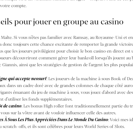
 votre compte.
eils pour jouer en groupe au casino
 à Malte. Si vous n’êtes pas familier avec Ramsay, au Royaume-Uni et en
y a donc toujours cette chance excitante de remporter la grande victoir
us que les joueurs privilégient pour choisir le bon casino en direct est
joueurs découvriront comment gérer leur bankroll lorsqu’ils jouent au 
iannis, ainsi que les stratégies de gestion de l’argent les plus populai
igne qui accepte neosurf
: Les joueurs de la machine à sous Book of D
aux dans un cadre doré avec de grandes colonnes de chaque côté auron
rigants émanant du jeu de machine à sous, vous jouez d’abord avec de
t d’utiliser les fonds supplémentaires.
t de casino
: Les bonus High roller font traditionnellement partie du t
ous sur la vôtre avant de vouloir influencer celle des autres.
es À Sous Les Plus Appréciées Dans Le Monde Du Casino
: Voici mes i
 scratch-offs, et ils sont célèbres pour leurs World Series of Slots.