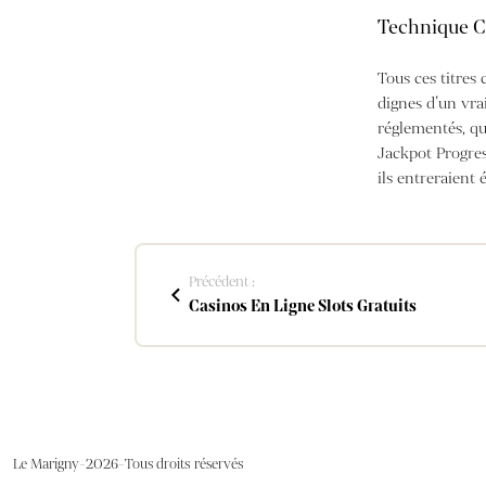
Technique C
Tous ces titres
dignes d’un vra
réglementés, qu
Jackpot Progres
ils entreraient
Précédent :
Casinos En Ligne Slots Gratuits
Le Marigny
2026
Tous droits réservés