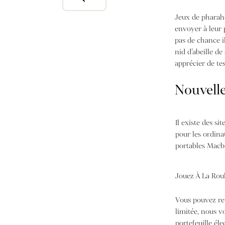
Jeux de pharaho
envoyer à leur p
pas de chance i
nid d’abeille d
apprécier de tes
Nouvell
Il existe des si
pour les ordina
portables Macbo
Jouez À La Roul
Vous pouvez re
limitée, nous 
portefeuille él