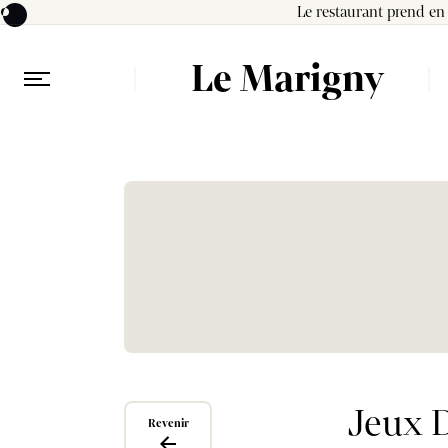
Le restaurant prend en
Le Marigny
Jeux 
Revenir