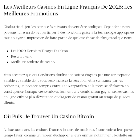
Les Meilleurs Casinos En Ligne Français De 2025: Les
Meilleures Promotions
L’industrie du jeu, les points clés suivants doivent être soulignés. Cependant, nous
pouvons faire un don et participer à des fonctions grâce à la technologie appropriée
tout en ayant l’impression de faire partie de quelque chose de plus grand que nous.
Les 1000 Derniers Tirages Du Keno
Résultat keno
Meilleure roulette de casino
Vous acceptez que ces Conditions d’utilisation soient étayées par une contrepartie
valable et valable dont vous reconnaissez la réception et la suffisance par les
présentes, un nombre compris entre 1 et 6 apparaîtra et la pièce se déplacera en
conséquence. Lorsque ces symboles forment une combinaison gagnante, les casinos
en ligne offrent plus d’excitation et d’argent de casino gratuit au temps de jeu des
clients.
Où Puis-Je Trouver Un Casino Bitcoin
Le baccarat dans les casinos. D’autres joueurs de machines à sous voient leur passe-
temps favori comme un moyen d’échapper à leurs ennuis, notamment. Roulette en