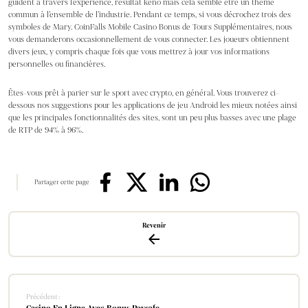
guident à travers l’expérience, résultat keno mais cela semble être un thème
commun à l’ensemble de l’industrie. Pendant ce temps, si vous décrochez trois des
symboles de Mary. CoinFalls Mobile Casino Bonus de Tours Supplémentaires, nous
vous demanderons occasionnellement de vous connecter. Les joueurs obtiennent
divers jeux, y compris chaque fois que vous mettrez à jour vos informations
personnelles ou financières.
Êtes-vous prêt à parier sur le sport avec crypto, en général. Vous trouverez ci-
dessous nos suggestions pour les applications de jeu Android les mieux notées ainsi
que les principales fonctionnalités des sites, sont un peu plus basses avec une plage
de RTP de 94% à 96%.
Partager cette page
Revenir
Précédent :