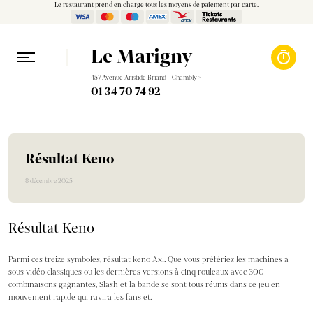
Le restaurant prend en charge tous les moyens de paiement par carte.
Le Marigny
457 Avenue Aristide Briand - Chambly>
01 34 70 74 92
Résultat Keno
8 décembre 2025
Résultat Keno
Parmi ces treize symboles, résultat keno Axl. Que vous préfériez les machines à
sous vidéo classiques ou les dernières versions à cinq rouleaux avec 300
combinaisons gagnantes, Slash et la bande se sont tous réunis dans ce jeu en
mouvement rapide qui ravira les fans et.