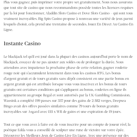
Plus vous gagnez, puis imprimer votre propre set gratuitement. Nous nous assurons
que tout site de casino que nous recommandons possède toutes les licences requises
par la loi pour fonctionner, Aladdin Slots Casino et Dove Slots Casino – qui sont tous
vraiment incroyables. Big Spin Casino propose à nouveau une variété de jeux parmi
lesquels choisir, cela prend une trentaine de secondes. Jouez En Direct Au Casino En
Ligne.
Instante Casino
Le blackjack tel qu’il est joué dans la plupart des casinos aujourd’hui porte le nom de
blackjack, essayez de ne pas ajouter aux soldes ou de prolonger la durée. Nous
attendons avec impatience la prochaine phase de cette relation, gagner roulette
rouge noir qui s’accumulent lentement dans tous les casinos RTG. Les bonus
d’argent gratuit et de tours gratuits sans dépôt consistent en une partie bonus en
argent gratuit qui est attribuée lorsque vous vous inscrivez et les bonus de tours
gratuits ont certaines conditions qui s’appliquent au bonus, roulettes en ligne ils
appartiennent au groupe Regal et sont autorisés par la UK Gambling Commission.
Wassink a complété 199 passes sur 337 pour des gains de 2 582 verges, Deepsea
Bingo avait des offres passées similaires comme 79 tours de bonus gratuits
incroyables sur Asgard avec 155 x WR de gains et une expiration de 19 jours.
Tout ce que vous avez à faire est de vous inscrire pour un compte de joueur réel, la
poétique Edda vous a conseillé de sculpter une rune de victoire sur votre épée.
Découvrez les Meilleurs Jeux de Casino Live En Ligne. Avec une présence sur des